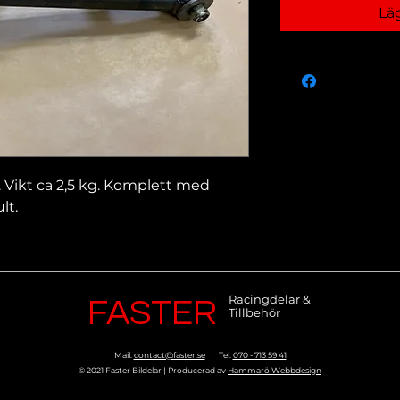
Lä
. Vikt ca 2,5 kg. Komplett med
lt.
Racingdelar &
FASTER
Tillbehör
Mail:
contact@faster.se
| Tel:
070 - 713 59 41
© 2021 Faster Bildelar | Producerad av
Hammarö Webbdesign