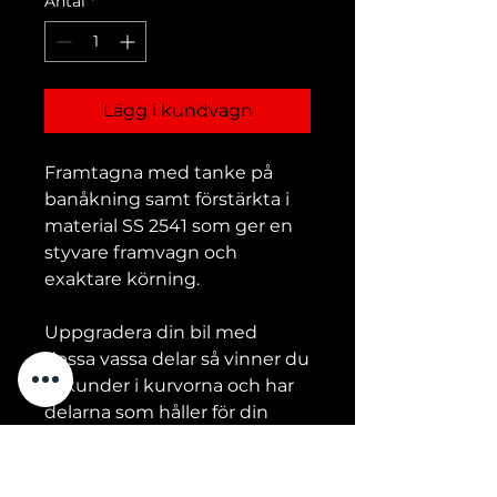
Antal
*
Lägg i kundvagn
Framtagna med tanke på
banåkning samt förstärkta i
material SS 2541 som ger en
styvare framvagn och
exaktare körning.
Uppgradera din bil med
dessa vassa delar så vinner du
sekunder i kurvorna och har
delarna som håller för din
körstil. Passar naturligtvis
även standardbilar för den
som vill ha en styvare