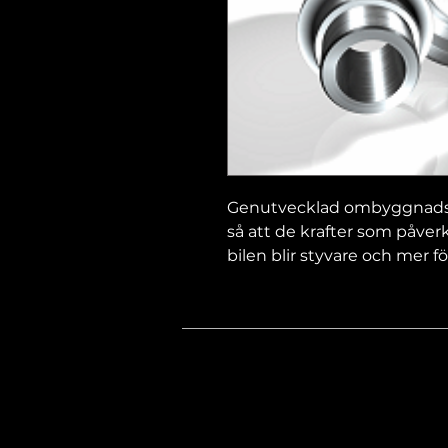
Genutvecklad ombyggnadss
så att de krafter som påver
bilen blir styvare och mer fö