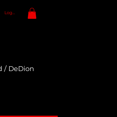
Logga in
d / DeDion