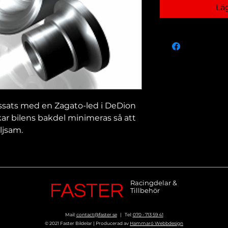
Lä
ats med en Zagato-led i DeDion
kar bilens bakdel minimeras så att
ljsam.
Racingdelar &
FASTER
Tillbehör
Mail:
contact@faster.se
| Tel:
070 - 713 59 41
© 2021 Faster Bildelar | Producerad av
Hammarö Webbdesign