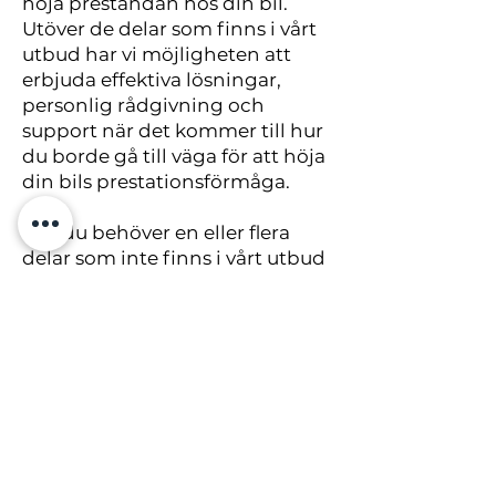
höja prestandan hos din bil.
Utöver de delar som finns i vårt
utbud har vi möjligheten att
erbjuda effektiva lösningar,
personlig rådgivning och
support när det kommer till hur
du borde gå till väga för att höja
din bils prestationsförmåga.
Om du behöver en eller flera
delar som inte finns i vårt utbud
kan du alltid kontakta oss via
denna länk
.
Vårt utbud
FASTER